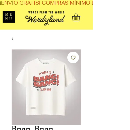
¡ENVÍO GRATIS! COMPRAS MÍNIMO DE $1,599. 
ME
NU
Bang, Bang