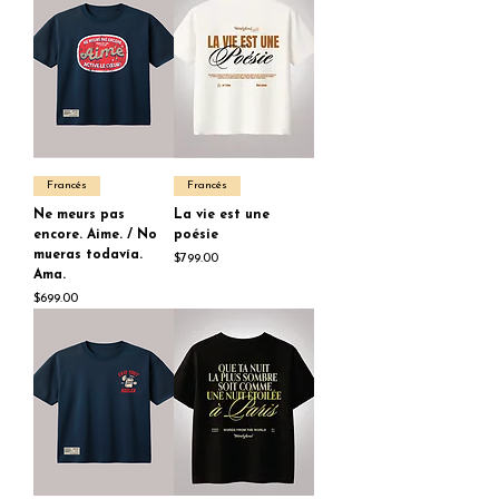
Francés
Francés
Ne meurs pas
La vie est une
encore. Aime. / No
poésie
mueras todavía.
Price
$799.00
Ama.
Price
$699.00