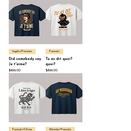
Inglés/Francés
Francés
Did somebody say
Tu as dit quoi?
Je t'aime?
quoi?
Price
Price
$899.00
$899.00
Francés/Chino
Alemán/Francés