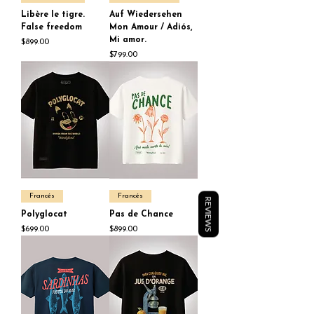
Libère le tigre.
Auf Wiedersehen
False freedom
Mon Amour / Adiós,
Mi amor.
Price
$899.00
Price
$799.00
Francés
Francés
REVIEWS
Polyglocat
Pas de Chance
Price
Price
$699.00
$899.00