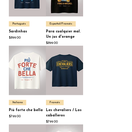
Portugués
Español/Francés
Sardinhas
Para cualquier mal.
Un jus d'orange
Price
$899.00
Price
$899.00
Italiano
Francés
Più forte che bella
Les chevaliers / Los
caballeros
Price
$799.00
Price
$799.00