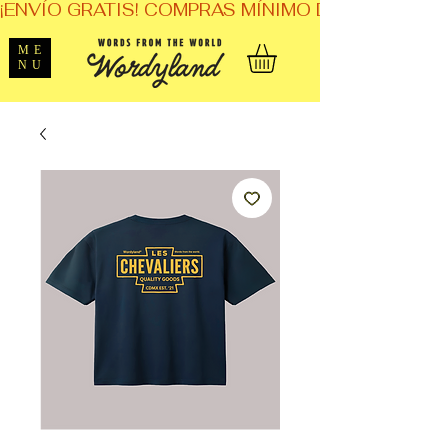
¡ENVÍO GRATIS! COMPRAS MÍNIMO DE $1,599. 
ME
NU