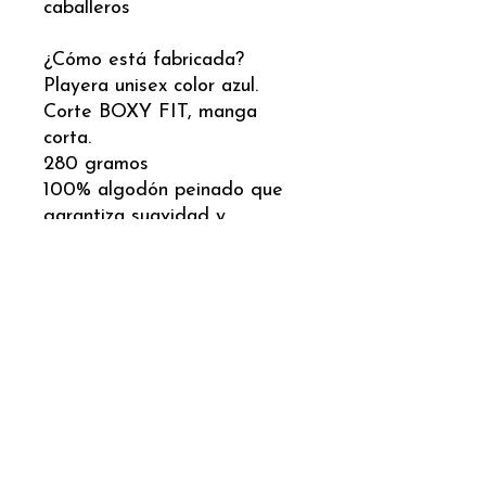
caballeros
¿Cómo está fabricada?
Playera unisex color azul.
Corte BOXY FIT, manga
corta.
280 gramos
100% algodón peinado que
garantiza suavidad y
resistencia.
Nota: Los colores del
producto físico pueden variar.
Cómo cuidar tu t-shirt
Lava antes de usarla por primera
Guía de tallas
vez.
Lava a mano o a máquina con
Consulta aquí la guía de tallas.
agua fría max. 30 grados