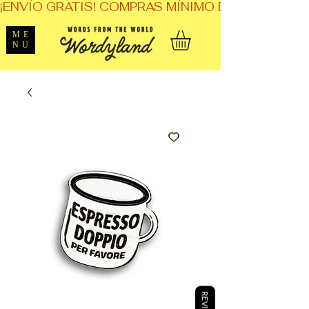
¡ENVÍO GRATIS! COMPRAS MÍNIMO DE $1,599. 
ME
NU
REVIEWS