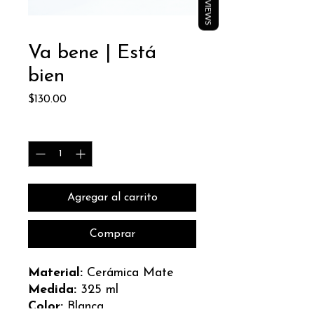
REVIEWS
Va bene | Está
bien
Price
$130.00
Quantity
*
Agregar al carrito
Comprar
Material:
Cerámica Mate
Medida:
325 ml
Color:
Blanca